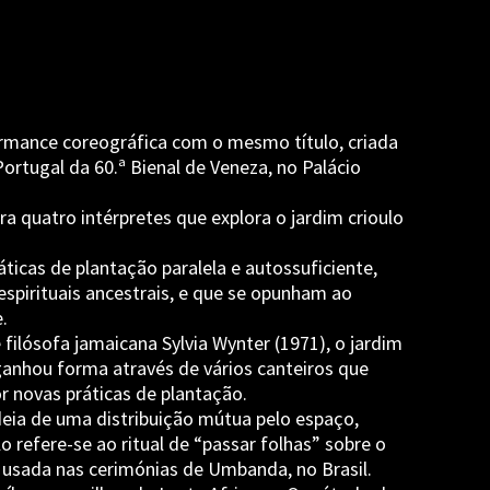
rmance coreográfica com o mesmo título, criada
rtugal da 60.ª Bienal de Veneza, no Palácio
a quatro intérpretes que explora o jardim crioulo
ticas de plantação paralela e autossuficiente,
espirituais ancestrais, e que se opunham ao
.
lósofa jamaicana Sylvia Wynter (1971), o jardim
ganhou forma através de vários canteiros que
r novas práticas de plantação.
deia de uma distribuição mútua pelo espaço,
lo refere-se ao ritual de “passar folhas” sobre o
a usada nas cerimónias de Umbanda, no Brasil.