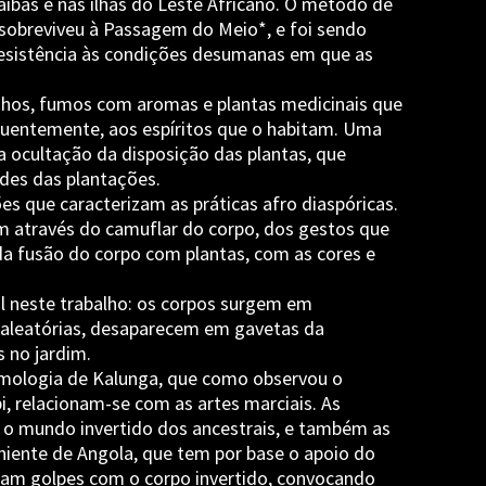
íbas e nas ilhas do Leste Africano. O método de
 sobreviveu à Passagem do Meio*, e foi sendo
sistência às condições desumanas em que as
anhos, fumos com aromas e plantas medicinais que
quentemente, aos espíritos que o habitam. Uma
é a ocultação da disposição das plantas, que
des das plantações.
s que caracterizam as práticas afro diaspóricas.
m através do camuflar do corpo, dos gestos que
da fusão do corpo com plantas, com as cores e
al neste trabalho: os corpos surgem em
 aleatórias, desaparecem em gavetas da
 no jardim.
smologia de Kalunga, que como observou o
 relacionam-se com as artes marciais. As
m o mundo invertido dos ancestrais, e também as
eniente de Angola, que tem por base o apoio do
am golpes com o corpo invertido, convocando