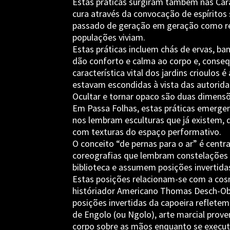
Estas práticas surgiram também nas Cara
cura através da convocação de espíritos
passado de geração em geração como re
populações viviam.
Estas práticas incluem chás de ervas, b
dão conforto e calma ao corpo e, conse
característica vital dos jardins crioulos 
estavam escondidas à vista das autorida
Ocultar e tornar opaco são duas dimensõe
Em Passa Folhas, estas práticas emerge
nos lembram esculturas que já existem, 
com texturas do espaço performativo.
O conceito “de pernas para o ar” é centr
coreografias que lembram constelações
biblioteca e assumem posições invertidas
Estas posições relacionam-se com a co
históriador Americano Thomas Desch-Obi,
posições invertidas da capoeira reflete
de Engolo (ou Ngolo), arte marcial prov
corpo sobre as mãos enquanto se execut